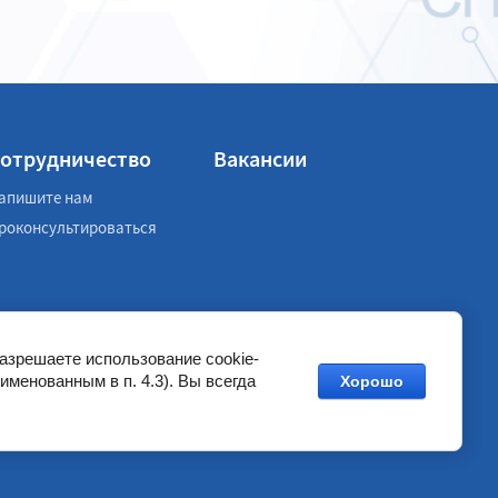
отрудничество
Вакансии
апишите нам
роконсультироваться
разрешаете использование cookie-
именованным в п. 4.3). Вы всегда
Хорошо