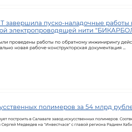
авершила пуско-наладочные работы на
ной электропроводящей нити “БИКАРБО
были проведены работы по обратному инжинирингу дейст
льно новая рабоче-конструкторская документация ...
усственных полимеров за 54 млрд рубл
ует построить в Салавате завод искусственных полимеров. Соо
 Сергей Медведев на "Инвестчасе" с главой региона Радием Хаб